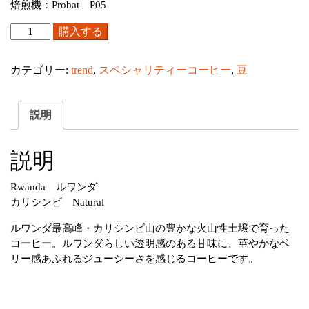
焙煎機：Probat P05
Ｒ
購入する
ｗ
ａ
カテゴリー:
trend
,
スペシャリティーコーヒー
,
豆
ｎ
ｄ
ａ
説明
【豆】
200g
説明
個
Rwanda ルワンダ
カリシンビ Natural
ルワンダ最高峰・カリシンビ山の豊かな火山性土壌で育った
コーヒー。ルワンダらしい透明感のある甘味に、華やかなベ
リー感あふれるジューシーさを感じるコーヒーです。