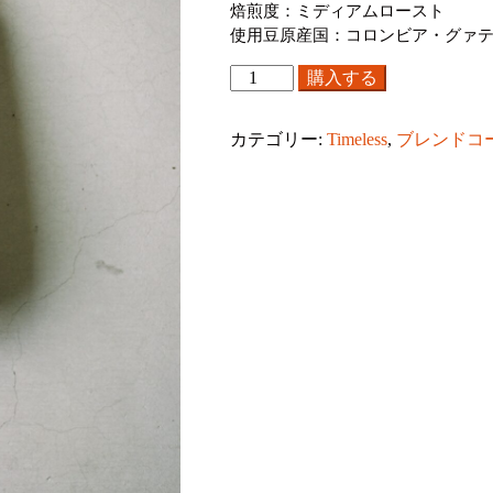
焙煎度：ミディアムロースト
使用豆原産国：コロンビア・グァ
優
購入する
し
い
カテゴリー:
Timeless
,
ブレンドコ
味
わ
い
City
Blend【豆】
200g
個