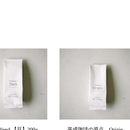
 Blend 【豆】200g
平成珈琲の原点 Origin