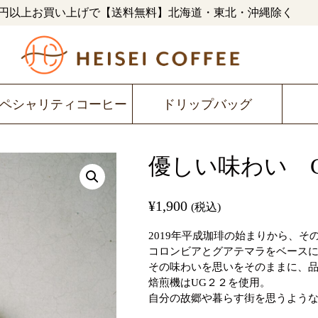
480円以上お買い上げで【送料無料】北海道・東北・沖縄除く
ペシャリティコーヒー
ドリップバッグ
優しい味わい Cit
¥
1,900
(税込)
2019年平成珈琲の始まりから、
コロンビアとグアテマラをベース
その味わいを思いをそのままに、品名
焙煎機はUG２２を使用。
自分の故郷や暮らす街を思うよう