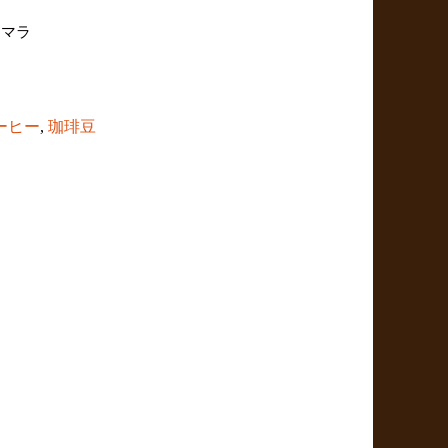
テマラ
ーヒー
,
珈琲豆