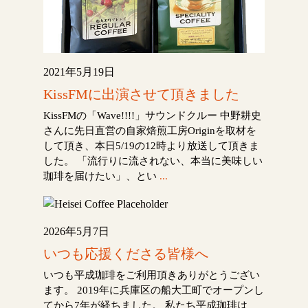
2021年5月19日
KissFMに出演させて頂きました
KissFMの「Wave!!!!」サウンドクルー 中野耕史
さんに先日直営の自家焙煎工房Originを取材を
して頂き、本日5/19の12時より放送して頂きま
した。 「流行りに流されない、本当に美味しい
珈琲を届けたい」、とい
...
2026年5月7日
いつも応援くださる皆様へ
いつも平成珈琲をご利用頂きありがとうござい
ます。 2019年に兵庫区の船大工町でオープンし
てから7年が経ちました。 私たち平成珈琲は