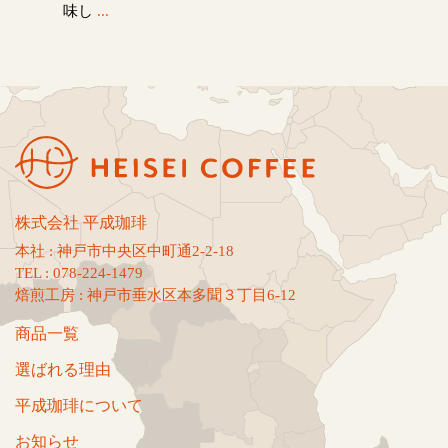
味し
...
株式会社 平成珈琲
本社 : 神戸市中央区中町通2-2-18
TEL : 078-224-1479
焙煎工房 : 神戸市垂水区本多聞３丁目6-12
商品一覧
選ばれる理由
平成珈琲について
お知らせ